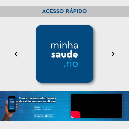
Item
2
ACESSO RÁPIDO
of
13
Item
1
of
8